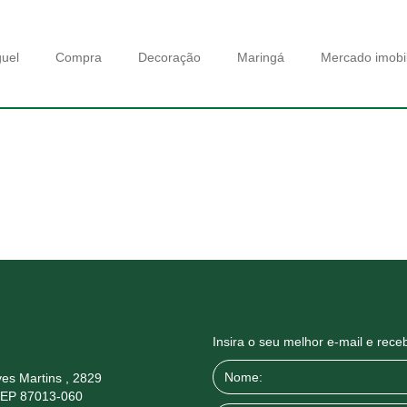
guel
Compra
Decoração
Maringá
Mercado imobil
Insira o seu melhor e-mail e rec
es Martins , 2829
CEP 87013-060