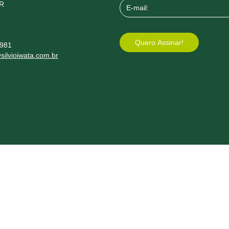
PR
8981
silvioiwata.com.br