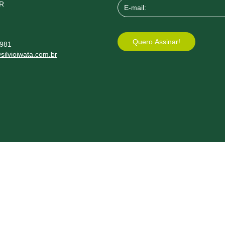
PR
8981
silvioiwata.com.br