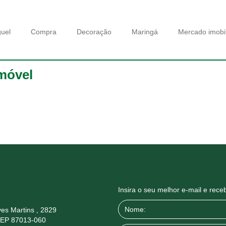
guel
Compra
Decoração
Maringá
Mercado imobil
móvel
Insira o seu melhor e-mail e rec
es Martins , 2829
CEP 87013-060