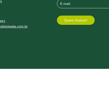
PR
8981
silvioiwata.com.br