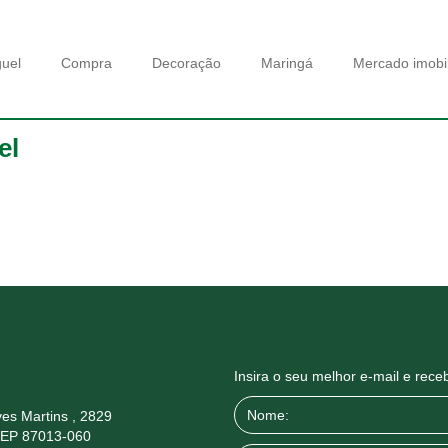
guel
Compra
Decoração
Maringá
Mercado imobil
el
Insira o seu melhor e-mail e rec
es Martins , 2829
CEP 87013-060