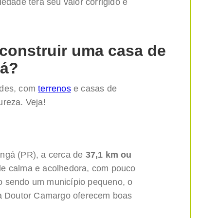
edade terá seu valor corrigido e
construir uma casa de
ná?
ades, com
terrenos
e casas de
ureza. Veja!
ingá (PR), a cerca de
37,1 km ou
de calma e acolhedora, com pouco
o sendo um município pequeno, o
s a Doutor Camargo oferecem boas