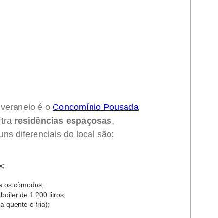
 veraneio é o
Condomínio Pousada
ntra
residências espaçosas
,
ns diferenciais do local são:
x;
os os cômodos;
iler de 1.200 litros;
 quente e fria);