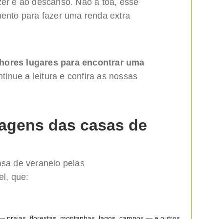
zer e ao descanso. Não à toa, esse
mento para fazer uma renda extra
hores lugares para encontrar uma
ntinue a leitura e confira as nossas
tagens das casas de
asa de veraneio pelas
el, que:
 praias, florestas, montanhas, lagos, campos — e outros