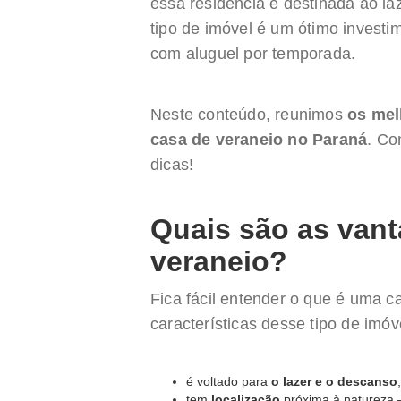
essa residência é destinada ao la
tipo de imóvel é um ótimo investi
com aluguel por temporada.
Neste conteúdo, reunimos
os mel
casa de veraneio no Paraná
. Co
dicas!
Quais são as van
veraneio?
Fica fácil entender o que é uma c
características desse tipo de imóv
é voltado para
o lazer e o descanso
;
tem
localização
próxima à natureza —