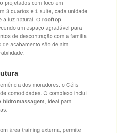
ão projetados com foco em
m 3 quartos e 1 suíte, cada unidade
e a luz natural. O
rooftop
ecendo um espaço agradável para
tos de descontração com a família
is de acabamento são de alta
rabilidade.
rutura
eniência dos moradores, o Célis
de comodidades. O complexo inclui
a e hidromassagem
, ideal para
vas.
com área training externa, permite