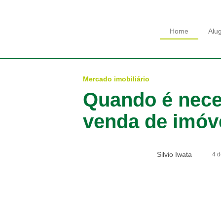
Home
Alu
Mercado imobiliário
Quando é neces
venda de imóv
Silvio Iwata
4 d