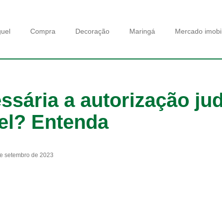
guel
Compra
Decoração
Maringá
Mercado imobil
sária a autorização judi
el? Entenda
e setembro de 2023